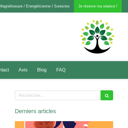
 Magnétiseuse / Energéticienne I Suresnes
Je réserve ma séance !
tact
Avis
Blog
FAQ
Rechercher
Derniers articles