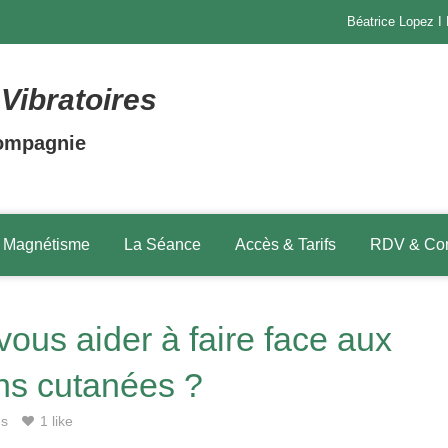
Béatrice Lopez I
Vibratoires
ompagnie
 Magnétisme
La Séance
Accès & Tarifs
RDV & Con
ous aider à faire face aux
ons cutanées ?
es
1 like