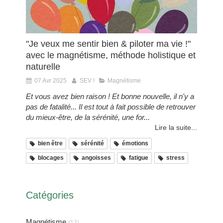
"Je veux me sentir bien & piloter ma vie !"
avec le magnétisme, méthode holistique et
naturelle
07 Avr 2025
SEV !
Magnétisme
Et vous avez bien raison ! Et bonne nouvelle, il n'y a
pas de fatalité... Il est tout à fait possible de retrouver
du mieux-être, de la sérénité, une for...
Lire la suite...
bien être
sérénité
émotions
blocages
angoisses
fatigue
stress
Catégories
Magnétisme
(12)