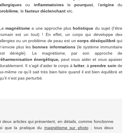
allergiques
ou
inflammatoires
le
pourquoi
, l’
origine
du
problème
, le
facteur déclenchant
etc.
Le
magnétisme
a une approche plus
holistique
du sujet (l’être
humain est un tout) ! En effet, un corps qui développe des
allergies ou un problème de peau est un
corps déséquilibré
qui
n’envoie plus les
bonnes informations
(le système immunitaire
est déréglé). Le magnétisme, par son approche de
réharmonisation énergétique
,
peut vous aider et vous apaiser
durablement. Il s’agit d’aider le corps à
lutter
, à
prendre soin
de
lui-même ce qu’il sait très bien faire quand il est bien équilibré et
qu’il n’est pas perturbé.
er deux articles qui présentent, en détails, comme fonctionne
si que la pratique du
magnétisme sur photo
; tous deux