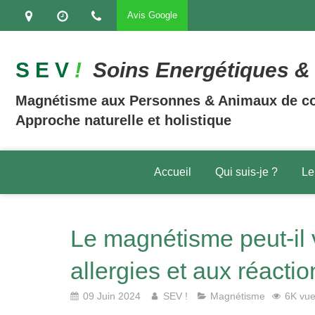
Avis Google
S E V
!
Soins Energétiques & 
Magnétisme aux Personnes & Animaux de c
Approche naturelle et holistique
Accueil
Qui suis-je ?
Le
Le magnétisme peut-il v
allergies et aux réacti
09 Juin 2024
SEV !
Magnétisme
6K vu