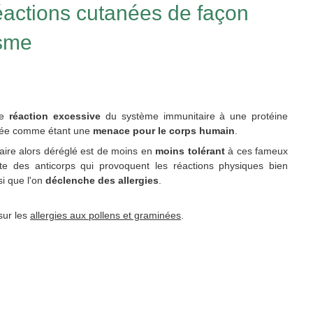
réactions cutanées de façon
isme
ne
réaction excessive
du système immunitaire à une protéine
érée comme étant une
menace pour le corps humain
.
ire alors déréglé est de moins en
moins tolérant
à ces fameux
ète des anticorps qui provoquent les réactions physiques bien
si que l'on
déclenche des allergies
.
sur les
allergies aux pollens et graminées
.