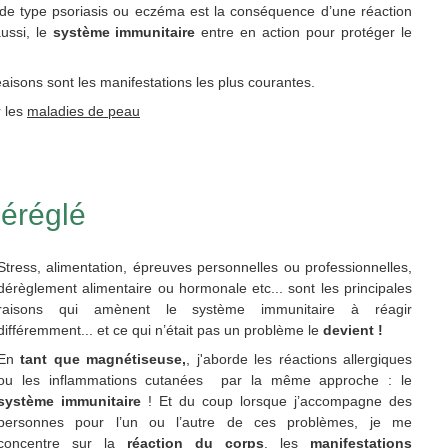
de type psoriasis ou eczéma est la conséquence d’une réaction
aussi, le
système immunitaire
entre en action pour protéger le
isons sont les manifestations les plus courantes.
r les
maladies de peau
éréglé
Stress, alimentation, épreuves personnelles ou professionnelles,
dérèglement alimentaire ou hormonale etc... sont les principales
raisons qui amènent le système immunitaire à réagir
différemment... et ce qui n’était pas un problème le
devient !
En
tant que magnétiseuse,
, j'aborde les réactions allergiques
ou les inflammations cutanées par la même approche : le
système immunitaire
! Et du coup lorsque j’accompagne des
personnes pour l’un ou l’autre de ces problèmes, je me
concentre sur la
réaction du corps
, les
manifestations