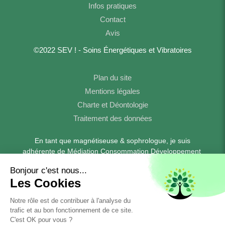
Infos pratiques
Contact
Avis
©2022 SEV ! - Soins Énergétiques et Vibratoires
Plan du site
Mentions légales
Charte et Déontologie
Traitement des données
En tant que magnétiseuse & sophrologue, je suis
adhérente de Médiation Consommation Développement
https://www.medconsodev.eu
-
- Tél : 04 77 42 10 58
Boulogne-
Pour les séances à domicile, je me déplace sur
Billancourt
Levallois-Perret
Neuilly-sur-Seine
,
,
,
Courbevoie
Puteaux
Suresnes
Rueil-Malmaison
,
,
,
,
Saint-Coud
Sèvres
et
.