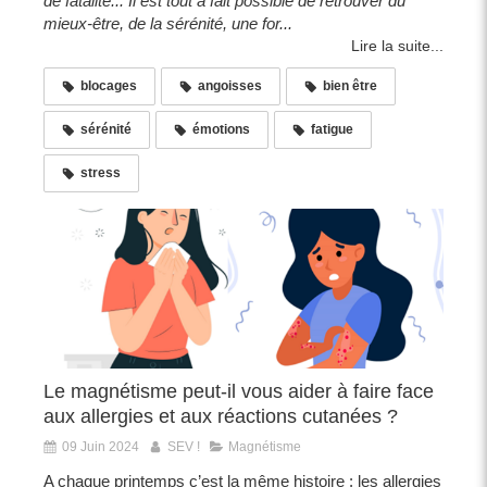
de fatalité... Il est tout à fait possible de retrouver du
mieux-être, de la sérénité, une for...
Lire la suite...
blocages
angoisses
bien être
sérénité
émotions
fatigue
stress
Le magnétisme peut-il vous aider à faire face
aux allergies et aux réactions cutanées ?
09 Juin 2024
SEV !
Magnétisme
A chaque printemps c’est la même histoire : les allergies