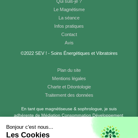
Qui suis-je ?
Le Magnétisme
La séance
Infos pratiques
Contact
Avis
©2022 SEV ! - Soins Énergétiques et Vibratoires
Plan du site
Mentions légales
Charte et Déontologie
Traitement des données
En tant que magnétiseuse & sophrologue, je suis
adhérente de Médiation Consommation Développement
https://www.medconsodev.eu
-
- Tél : 04 77 42 10 58
Boulogne-
Pour les séances à domicile, je me déplace sur