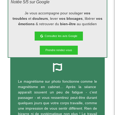
Notée 5/5 sur Google
Je vous accompagne pour soulager
vos
troubles
et
douleurs
, lever
vos blocages
, libérer
vos
émotions
& retrouver
du
bien-être
au quotidien
Consultez les avis Google
Prendre rendez-vous
Le magnétisme sur photo fonctionne comme le
magnétisme en cabinet… Après la séance
apparaît souvent un peu de fatigue - c’est
passager - et vous ressentirez peut-être durant
quelques jours que votre corps travaille, comme
une impression de vous sentir différent. Rien de
bizarre ni de systématique non plus ! Le travail